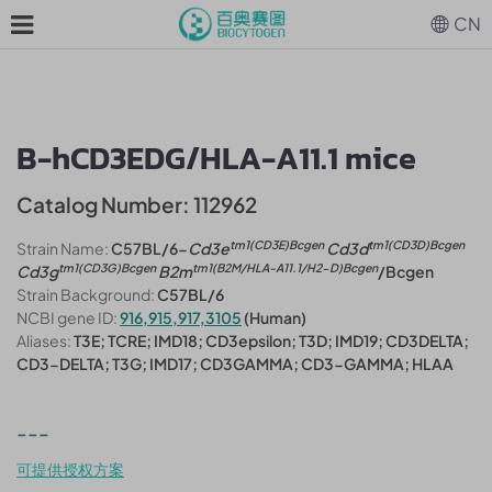
CN
B-hCD3EDG/HLA-A11.1 mice
Catalog Number: 112962
tm1(CD3E)Bcgen
tm1(CD3D)Bcgen
Strain Name:
C57BL/6-
Cd3e
Cd3d
tm1(CD3G)Bcgen
tm1(B2M/HLA-A11.1/H2-D)Bcgen
Cd3g
B2m
/Bcgen
Strain Background:
C57BL/6
NCBI gene ID:
916,915,917,3105
(Human)
Aliases:
T3E; TCRE; IMD18; CD3epsilon; T3D; IMD19; CD3DELTA;
CD3-DELTA; T3G; IMD17; CD3GAMMA; CD3-GAMMA; HLAA
---
可提供授权方案