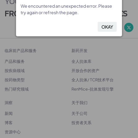
YOUR PARTNER
We encountered an unexpected error. Please
We encountered an unexpected error. Please
We encountered an unexpected error. Please
FROM TARGETS TO THERAPEUTICS
try again or refresh the page.
try again or refresh the page.
try again or refresh the page.
OKAY
OKAY
OKAY
临床前产品和服务
新药开发
产品和服务
全人抗体库
按疾病领域
开放合作的资产
按药物类型
全人抗体/ TCR技术平台
热门研究领域
RenMice-抗体发现引擎
洞察
关于我们
新闻
关于公司
博客
投资者关系
资源中心