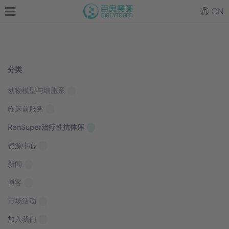
CN
分类
动物模型与细胞系
临床前服务
RenSuper治疗性抗体库
资源中心
新闻
博客
市场活动
加入我们