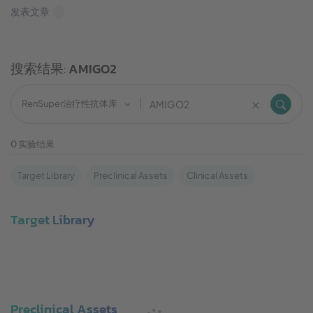
发表文章
搜索结果:
AMIGO2
RenSuper治疗性抗体库
0
实验结果
Target Library
Preclinical Assets
Clinical Assets
Target Library
Preclinical Assets