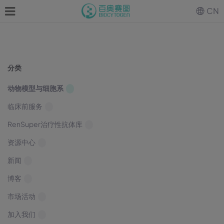
CN
分类
动物模型与细胞系
临床前服务
RenSuper治疗性抗体库
资源中心
新闻
博客
市场活动
加入我们