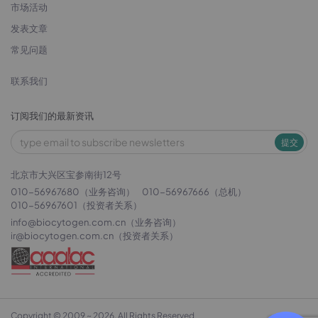
市场活动
发表文章
常见问题
联系我们
订阅我们的最新资讯
提交
北京市大兴区宝参南街12号
010-56967680（业务咨询）
010-56967666（总机）
010-56967601（投资者关系）
info@biocytogen.com.cn
（业务咨询）
ir@biocytogen.com.cn
（投资者关系）
Copyright © 2009 ~ 2026. All Rights Reserved