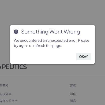
Something Went Wrong
Something Went Wrong
Something Went Wrong
Something Went Wrong
We encountered an unexpected error. Please
We encountered an unexpected error. Please
We encountered an unexpected error. Please
We encountered an unexpected error. Please
try again or refresh the page.
try again or refresh the page.
try again or refresh the page.
try again or refresh the page.
OKAY
OKAY
OKAY
OKAY
APEUTICS
药开发
洞察
人抗体库
新闻
放合作的资产
博客