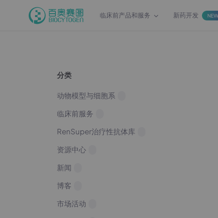
临床前产品和服务
新药开发
NE
分类
动物模型与细胞系
临床前服务
RenSuper治疗性抗体库
资源中心
新闻
博客
市场活动