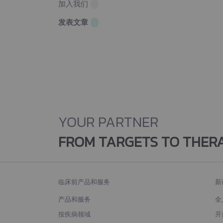
加入我们
发表文章
YOUR PARTNER
FROM TARGETS TO THER
临床前产品和服务
新
产品和服务
全
按疾病领域
开