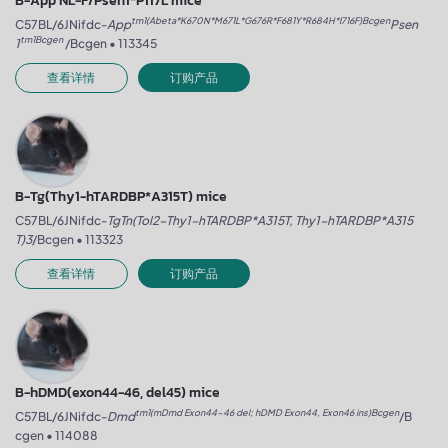
B-App NL-F/Psen1*P117L mice
tm1(Abeta*K670N*M671L*G676R*F681Y*R684H*I716F)Bcgen
C57BL/6JNifdc-
App
Psen
tm1Bcgen
1
/Bcgen • 113345
查看详情
订购产品
B-Tg(Thy1-hTARDBP*A315T) mice
C57BL/6JNifdc-
TgTn(Tol2-Thy1-hTARDBP*A315T, Thy1-hTARDBP*A315
T)3
/Bcgen • 113323
查看详情
订购产品
B-hDMD(exon44-46, del45) mice
tm1(mDmd Exon44-46 del;
hDMD Exon44, Exon46 ins)Bcgen
C57BL/6JNifdc-
Dmd
/B
cgen • 114088