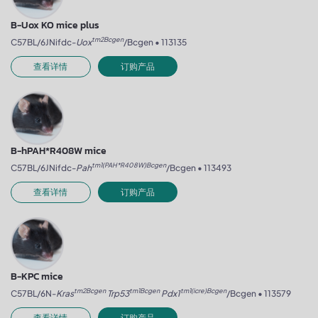
B-Uox KO mice plus
tm2Bcgen
C57BL/6JNifdc-
Uox
/Bcgen • 113135
查看详情
订购产品
B-hPAH*R408W mice
tm1(PAH*R408W)Bcgen
C57BL/6JNifdc-
Pah
/Bcgen • 113493
查看详情
订购产品
B-KPC mice
tm2Bcgen
tm1Bcgen
tm1(icre)Bcgen
C57BL/6N-
Kras
Trp53
Pdx1
/Bcgen • 113579
查看详情
订购产品