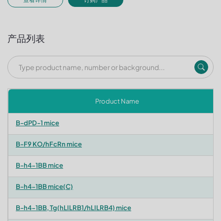
产品列表
Product Name
B-dPD-1 mice
B-F9 KO/hFcRn mice
B-h4-1BB mice
B-h4-1BB mice(C)
B-h4-1BB, Tg(hLILRB1/hLILRB4) mice