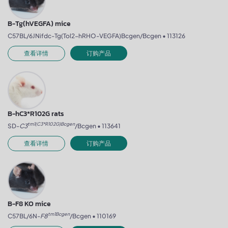
B-Tg(hVEGFA) mice
C57BL/6JNifdc-Tg(Tol2-hRHO-VEGFA)Bcgen/Bcgen • 113126
查看详情
订购产品
B-hC3*R102G rats
tm1(C3*R102G)Bcgen
SD-
C3
/Bcgen • 113641
查看详情
订购产品
B-F8 KO mice
tm1Bcgen
C57BL/6N-
F8
/Bcgen • 110169