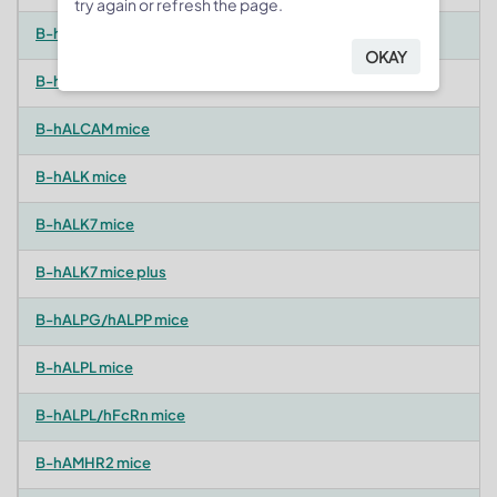
try again or refresh the page.
B-hALB plus/hFcRn mice
OKAY
B-hALB plus/hFcRn, Rag2 KO mice
B-hALCAM mice
B-hALK mice
B-hALK7 mice
B-hALK7 mice plus
B-hALPG/hALPP mice
B-hALPL mice
B-hALPL/hFcRn mice
B-hAMHR2 mice